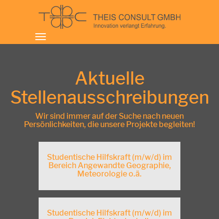
Toggle
navigation
Aktuelle
Stellenausschreibungen
Wir sind immer auf der Suche nach neuen
Persönlichkeiten, die unsere Projekte begleiten!
Studentische Hilfskraft (m/w/d) im
Bereich Angewandte Geographie,
Meteorologie o.ä.
Studentische Hilfskraft (m/w/d) im