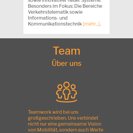
sowie innovativer neuer Systeme.
Besonders im Fokus: Die Bereiche
Verkehrstelematik sowie
Informations- und
Kommunikationstechnik
[mehr...]
.
Team
Über uns
Teamwork wird bei uns
großgeschrieben. Uns verbindet
nicht nur eine gemeinsame Vision
von Mobilität, sondern auch Werte