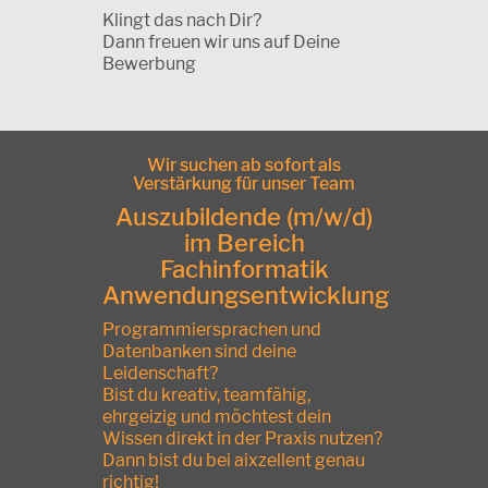
Klingt das nach Dir?
Dann freuen wir uns auf Deine
Bewerbung
Wir suchen ab sofort als
Verstärkung für unser Team
Auszubildende (m/w/d)
im Bereich
Fachinformatik
Anwendungsentwicklung
Programmiersprachen und
Datenbanken sind deine
Leidenschaft?
Bist du kreativ, teamfähig,
ehrgeizig und möchtest dein
Wissen direkt in der Praxis nutzen?
Dann bist du bei aixzellent genau
richtig!