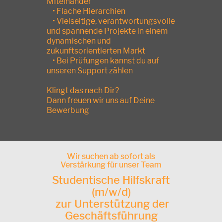
Miteinander
• Flache Hierarchien
• Vielseitige, verantwortungsvolle
und spannende Projekte in einem
dynamischen und
zukunftsorientierten Markt
• Bei Prüfungen kannst du auf
unseren Support zählen
Klingt das nach Dir?
Dann freuen wir uns auf Deine
Bewerbung
Wir suchen ab sofort als
Verstärkung für unser Team
Studentische Hilfskraft
(m/w/d)
zur Unterstützung der
Geschäftsführung