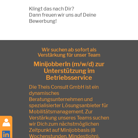
Klingt das nach Dir?
Dann freuen wir uns auf Deine
Bewerbung!
Wir suchen ab sofort als
Verstärkung für unser Team
MinijobberIn (m/w/d) zur
Unterstützung im
Betriebsservice
Die Theis Consult GmbH ist ein
dynamisches
Beratungsunternehmen und
spezialisierter Lösungsanbieter für
Mobilitätsmanagement. Zur
Verstärkung unseres Teams suchen
wir Dich zum nächstmöglichen
Zeitpunkt auf Minijobbasis (8
Wochenstunden, Mindestlohn).