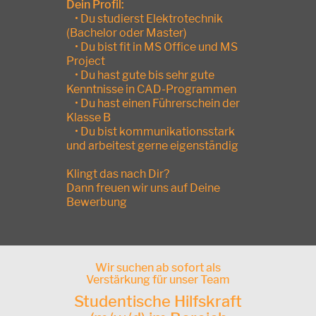
Dein Profil:
• Du studierst Elektrotechnik
(Bachelor oder Master)
• Du bist fit in MS Office und MS
Project
• Du hast gute bis sehr gute
Kenntnisse in CAD-Programmen
• Du hast einen Führerschein der
Klasse B
• Du bist kommunikationsstark
und arbeitest gerne eigenständig
Klingt das nach Dir?
Dann freuen wir uns auf Deine
Bewerbung
Wir suchen ab sofort als
Verstärkung für unser Team
Studentische Hilfskraft