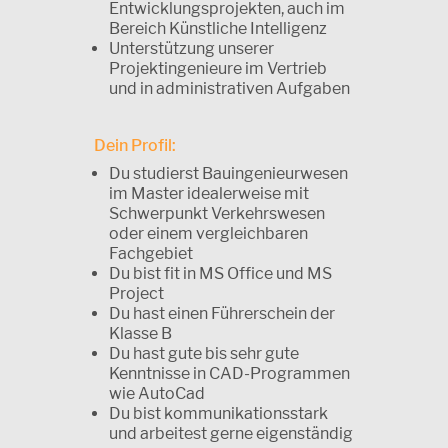
Entwicklungsprojekten, auch im
Bereich Künstliche Intelligenz
Unterstützung unserer
Projektingenieure im Vertrieb
und in administrativen Aufgaben
Dein Profil:
Du studierst Bauingenieurwesen
im Master idealerweise mit
Schwerpunkt Verkehrswesen
oder einem vergleichbaren
Fachgebiet
Du bist fit in MS Office und MS
Project
Du hast einen Führerschein der
Klasse B
Du hast gute bis sehr gute
Kenntnisse in CAD-Programmen
wie AutoCad
Du bist kommunikationsstark
und arbeitest gerne eigenständig