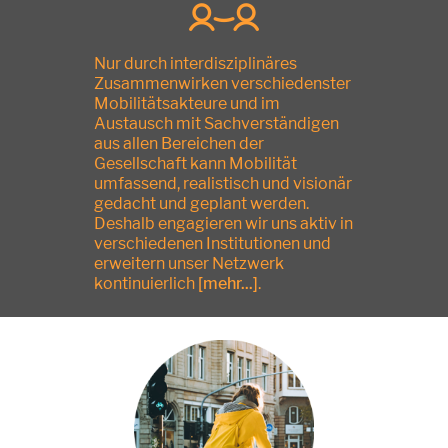
Nur durch interdisziplinäres
Zusammenwirken verschiedenster
Mobilitätsakteure und im
Austausch mit Sachverständigen
aus allen Bereichen der
Gesellschaft kann Mobilität
umfassend, realistisch und visionär
gedacht und geplant werden.
Deshalb engagieren wir uns aktiv in
verschiedenen Institutionen und
erweitern unser Netzwerk
kontinuierlich
[mehr...]
.