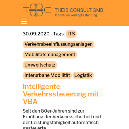
Toggle
navigation
30.09.2020 - Tags:
ITS
Verkehrsbeeinflussungsanlagen
Mobilitätsmanagement
Umweltschutz
Interurbane Mobilität
Logistik
Intelligente
Verkehrssteuerung mit
VBA
Seit den 80er-Jahren sind zur
Erhöhung der Verkehrssicherheit und
der Leistungsfähigkeit automatisch
gesteuerte