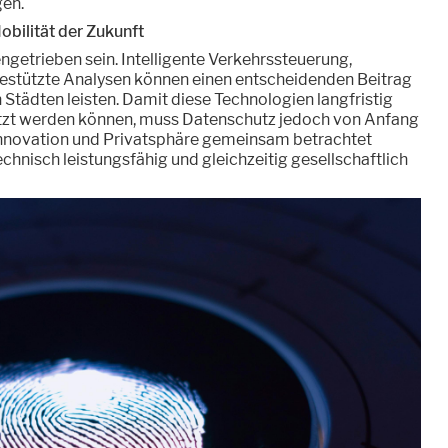
gen.
obilität der Zukunft
ngetrieben sein. Intelligente Verkehrssteuerung,
estützte Analysen können einen entscheidenden Beitrag
 Städten leisten. Damit diese Technologien langfristig
etzt werden können, muss Datenschutz jedoch von Anfang
nnovation und Privatsphäre gemeinsam betrachtet
chnisch leistungsfähig und gleichzeitig gesellschaftlich