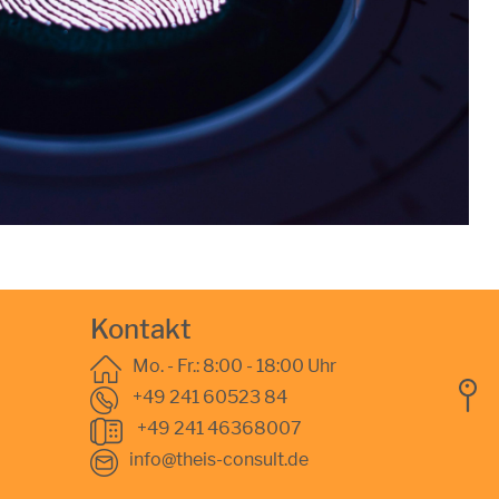
Kontakt
Mo. - Fr.: 8:00 - 18:00 Uhr
+49 241 60523 84
+49 241 46368007
info@theis-consult.de