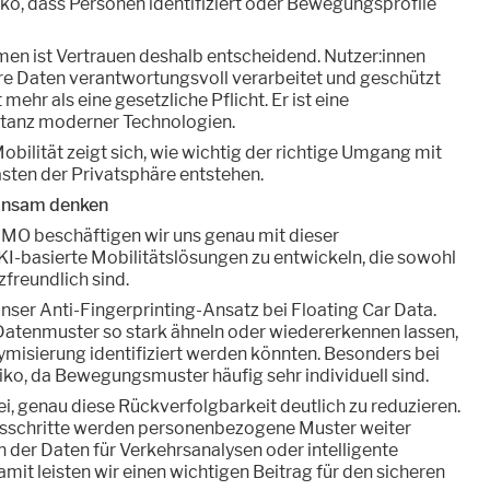
siko, dass Personen identifiziert oder Bewegungsprofile
en ist Vertrauen deshalb entscheidend. Nutzer:innen
hre Daten verantwortungsvoll verarbeitet und geschützt
ehr als eine gesetzliche Pflicht. Er ist eine
tanz moderner Technologien.
Mobilität zeigt sich, wie wichtig der richtige Umgang mit
lasten der Privatsphäre entstehen.
insam denken
MO beschäftigen wir uns genau mit dieser
 KI-basierte Mobilitätslösungen zu entwickeln, die sowohl
zfreundlich sind.
 unser Anti-Fingerprinting-Ansatz bei Floating Car Data.
 Datenmuster so stark ähneln oder wiedererkennen lassen,
ymisierung identifiziert werden könnten. Besonders bei
iko, da Bewegungsmuster häufig sehr individuell sind.
ei, genau diese Rückverfolgbarkeit deutlich zu reduzieren.
sschritte werden personenbezogene Muster weiter
n der Daten für Verkehrsanalysen oder intelligente
mit leisten wir einen wichtigen Beitrag für den sicheren