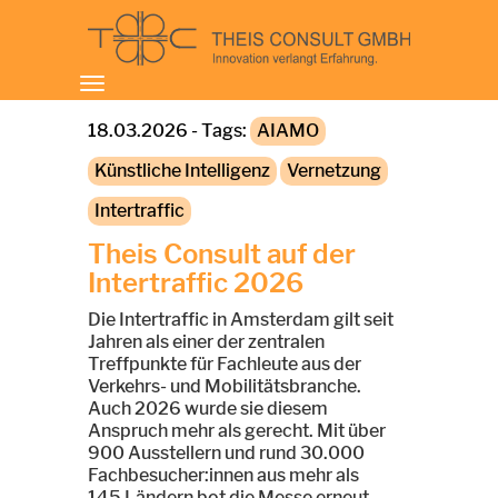
Toggle
navigation
18.03.2026 - Tags:
AIAMO
Künstliche Intelligenz
Vernetzung
Intertraffic
Theis Consult auf der
Intertraffic 2026
Die Intertraffic in Amsterdam gilt seit
Jahren als einer der zentralen
Treffpunkte für Fachleute aus der
Verkehrs- und Mobilitätsbranche.
Auch 2026 wurde sie diesem
Anspruch mehr als gerecht. Mit über
900 Ausstellern und rund 30.000
Fachbesucher:innen aus mehr als
145 Ländern bot die Messe erneut