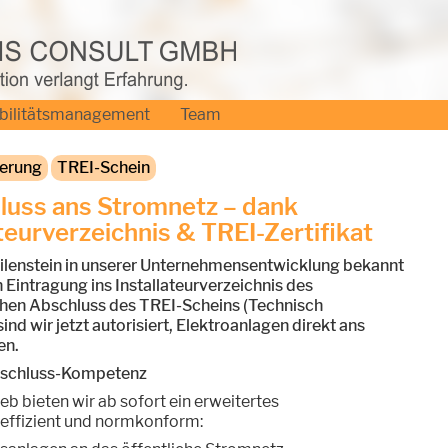
bilitätsmanagement
Team
ierung
TREI-Schein
hluss ans Stromnetz – dank
ateurverzeichnis & TREI-Zertifikat
eilenstein in unserer Unternehmensentwicklung bekannt
n Eintragung ins Installateurverzeichnis des
chen Abschluss des TREI-Scheins (Technisch
ind wir jetzt autorisiert, Elektroanlagen direkt ans
en.
anschluss-Kompetenz
b bieten wir ab sofort ein erweitertes
 effizient und normkonform: