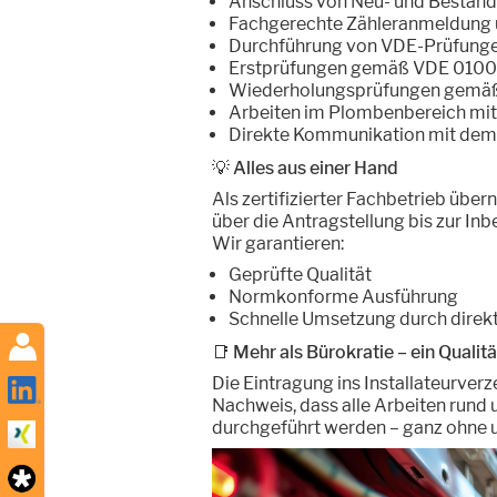
Anschluss von Neu- und Bestand
Fachgerechte Zähleranmeldung 
Durchführung von VDE-Prüfunge
Erstprüfungen gemäß VDE 010
Wiederholungsprüfungen gemä
Arbeiten im Plombenbereich mit
Direkte Kommunikation mit dem
💡 Alles aus einer Hand
Als zertifizierter Fachbetrieb übe
über die Antragstellung bis zur In
Wir garantieren:
Geprüfte Qualität
Normkonforme Ausführung
Schnelle Umsetzung durch direkt
📑 Mehr als Bürokratie – ein Quali
Die Eintragung ins Installateurverzei
Nachweis, dass alle Arbeiten rund 
durchgeführt werden – ganz ohne u