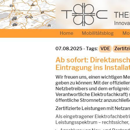
Home
Mobilitätsblog
Mo
07.08.2025 - Tags:
VDE
Zertifz
Ab sofort: Direktansc
Eintragung ins Install
Wir freuen uns, einen wichtigen M
geben zu können: Mit der offizielle
Netzbetreibers und dem erfolgrei
Verantwortliche Elektrofachkraft) s
öffentliche Stromnetz anzuschließ
Zertifizierte Leistungen mit Netz
Als eingetragener Elektrofachbetrie
Leistungsspektrum – rechtssicher,