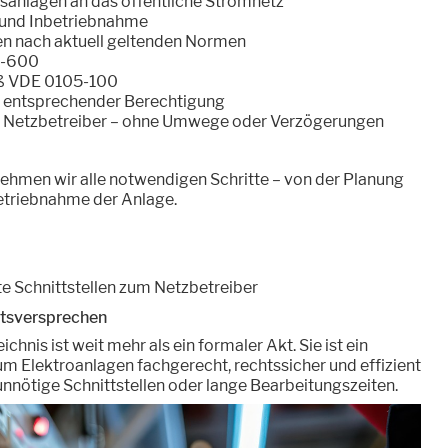
sanlagen an das öffentliche Stromnetz
und Inbetriebnahme
n nach aktuell geltenden Normen
0-600
ß VDE 0105-100
 entsprechender Berechtigung
 Netzbetreiber – ohne Umwege oder Verzögerungen
rnehmen wir alle notwendigen Schritte – von der Planung
betriebnahme der Anlage.
e Schnittstellen zum Netzbetreiber
tätsversprechen
chnis ist weit mehr als ein formaler Akt. Sie ist ein
um Elektroanlagen fachgerecht, rechtssicher und effizient
nnötige Schnittstellen oder lange Bearbeitungszeiten.