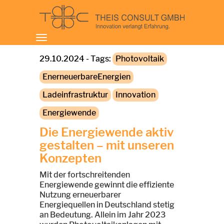
Toggle
navigation
29.10.2024 - Tags:
Photovoltaik
EnerneuerbareEnergien
Ladeinfrastruktur
Innovation
Energiewende
Die Energiewende aktiv
gestalten – mit unseren
Konzepten
Mit der fortschreitenden
Energiewende gewinnt die effiziente
Nutzung erneuerbarer
Energiequellen in Deutschland stetig
an Bedeutung. Allein im Jahr 2023