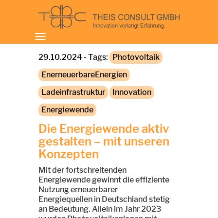
Toggle
navigation
29.10.2024 - Tags:
Photovoltaik
EnerneuerbareEnergien
Ladeinfrastruktur
Innovation
Energiewende
Die Energiewende aktiv
gestalten – mit unseren
Konzepten
Mit der fortschreitenden
Energiewende gewinnt die effiziente
Nutzung erneuerbarer
Energiequellen in Deutschland stetig
an Bedeutung. Allein im Jahr 2023