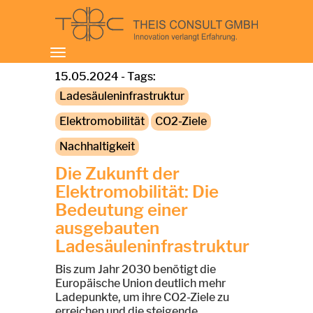
Toggle
navigation
15.05.2024 - Tags:
Ladesäuleninfrastruktur
Elektromobilität
CO2-Ziele
Nachhaltigkeit
Die Zukunft der
Elektromobilität: Die
Bedeutung einer
ausgebauten
Ladesäuleninfrastruktur
Bis zum Jahr 2030 benötigt die
Europäische Union deutlich mehr
Ladepunkte, um ihre CO2-Ziele zu
erreichen und die steigende