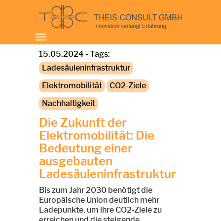
Toggle
navigation
15.05.2024 - Tags:
Ladesäuleninfrastruktur
Elektromobilität
CO2-Ziele
Nachhaltigkeit
Die Zukunft der
Elektromobilität: Die
Bedeutung einer
ausgebauten
Ladesäuleninfrastruktur
Bis zum Jahr 2030 benötigt die
Europäische Union deutlich mehr
Ladepunkte, um ihre CO2-Ziele zu
erreichen und die steigende