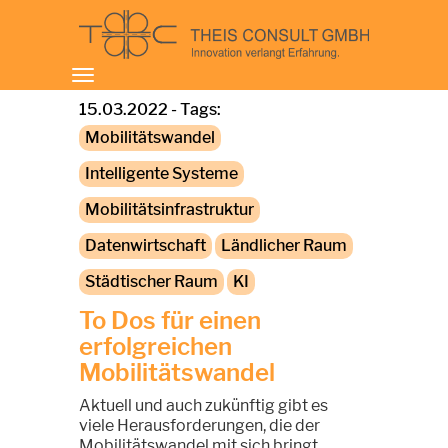
Toggle
navigation
15.03.2022 - Tags:
Mobilitätswandel
Intelligente Systeme
Mobilitätsinfrastruktur
Datenwirtschaft
Ländlicher Raum
Städtischer Raum
KI
To Dos für einen
erfolgreichen
Mobilitätswandel
Aktuell und auch zukünftig gibt es
viele Herausforderungen, die der
Mobilitätswandel mit sich bringt.