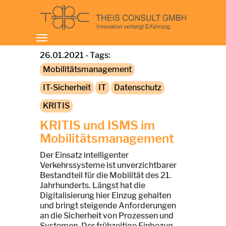
Toggle
navigation
26.01.2021 - Tags:
Mobilitätsmanagement
IT-Sicherheit
IT
Datenschutz
KRITIS
KRITIS und ISMS im
Mobilitätsmanagement
Der Einsatz intelligenter
Verkehrssysteme ist unverzichtbarer
Bestandteil für die Mobilität des 21.
Jahrhunderts. Längst hat die
Digitalisierung hier Einzug gehalten
und bringt steigende Anforderungen
an die Sicherheit von Prozessen und
Systemen. Der frühzeitige Einbezug