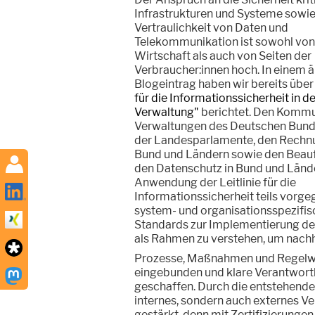
Infrastrukturen und Systeme sowie
Vertraulichkeit von Daten und
Telekommunikation ist sowohl von
Wirtschaft als auch von Seiten der
Verbraucher:innen hoch. In einem ä
Blogeintrag haben wir bereits über
für die Informationssicherheit in d
Verwaltung"
berichtet. Den Kommu
Verwaltungen des Deutschen Bund
der Landesparlamente, den Rechn
Bund und Ländern sowie den Beauf
den Datenschutz in Bund und Lände
Anwendung der Leitlinie für die
Informationssicherheit teils vorge
system- und organisationsspezifis
Standards zur Implementierung de
als Rahmen zu verstehen, um nachh
Prozesse, Maßnahmen und Regelwer
eingebunden und klare Verantwortli
geschaffen. Durch die entstehende 
internes, sondern auch externes Ve
gestärkt, denn mit Zertifizierunge