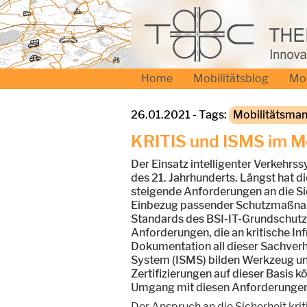
Home
Mobilitätsblog
Mo
26.01.2021 - Tags:
Mobilitätsma
KRITIS und ISMS im M
Der Einsatz intelligenter Verkehrss
des 21. Jahrhunderts. Längst hat di
steigende Anforderungen an die Si
Einbezug passender Schutzmaßnahmen
Standards des BSI-IT-Grundschutz
Anforderungen, die an kritische In
Dokumentation all dieser Sachver
System (ISMS) bilden Werkzeug und 
Zertifizierungen auf dieser Basis 
Umgang mit diesen Anforderungen 
Der Anspruch an die Sicherheit krit