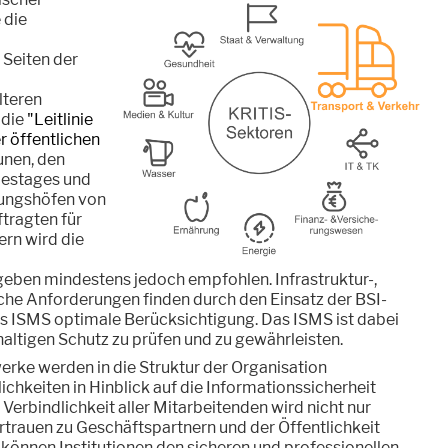
 die
 Seiten der
lteren
 die
"Leitlinie
er öffentlichen
nen, den
estages und
ungshöfen von
tragten für
rn wird die
geben mindestens jedoch empfohlen. Infrastruktur-,
che Anforderungen finden durch den Einsatz der BSI-
s ISMS optimale Berücksichtigung. Das ISMS ist dabei
altigen Schutz zu prüfen und zu gewährleisten.
ke werden in die Struktur der Organisation
chkeiten in Hinblick auf die Informationssicherheit
Verbindlichkeit aller Mitarbeitenden wird nicht nur
rtrauen zu Geschäftspartnern und der Öffentlichkeit
n können Institutionen den sicheren und professionellen