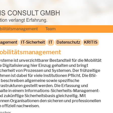
bilitätsmanagement
Team
nagement
IT-Sicherheit
IT
Datenschutz
KRITIS
obilitätsmanagement
ysteme ist unverzichtbarer Bestandteil für die Mobilität
e Digitalisierung hier Einzug gehalten und bringt
cherheit von Prozessen und Systemen. Der frühzeitige
 ist dabei für viele Institutionen Pflicht. Die BSI-
 beschreiben allgemeine sowie spezifische
frastrukturen gestellt werden. Die Erfassung und
halte in einem Informations-Sicherheits-Management-
zukünftige Sicherheitsbasis gleichzeitig. Mit
können Organisationen den sicheren und professionellen
offiziell nachweisen.
ischer