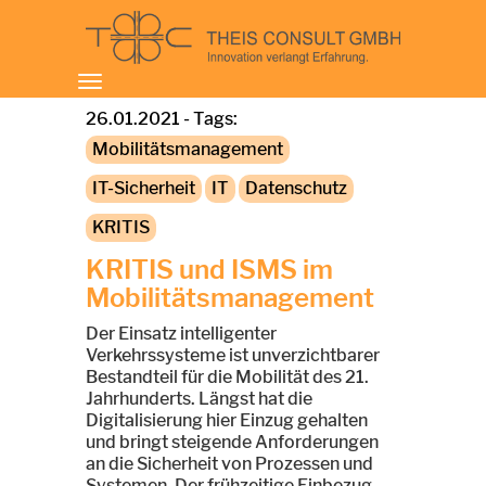
Toggle
navigation
26.01.2021 - Tags:
Mobilitätsmanagement
IT-Sicherheit
IT
Datenschutz
KRITIS
KRITIS und ISMS im
Mobilitätsmanagement
Der Einsatz intelligenter
Verkehrssysteme ist unverzichtbarer
Bestandteil für die Mobilität des 21.
Jahrhunderts. Längst hat die
Digitalisierung hier Einzug gehalten
und bringt steigende Anforderungen
an die Sicherheit von Prozessen und
Systemen. Der frühzeitige Einbezug