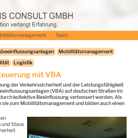
bilitätsmanagement
Team
sbeeinflussungsanlagen
Mobilitätsmanagement
ität
Logistik
steuerung mit VBA
hung der Verkehrssicherheit und der Leistungsfähigkeit
eeinflussungsanlagen (VBA) auf deutschen Straßen im
 durch kollektive Beeinflussung verbessert werden. Als
n sie zum Mobilitätsmanagement und bilden auch einen
len
 und Staus
herheit