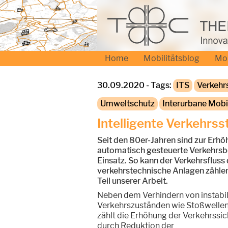
Home
Mobilitätsblog
Mo
30.09.2020 - Tags:
ITS
Verkehr
Umweltschutz
Interurbane Mobil
Intelligente Verkehrs
Seit den 80er-Jahren sind zur Erhö
automatisch gesteuerte Verkehrsb
Einsatz. So kann der Verkehrsfluss
verkehrstechnische Anlagen zähle
Teil unserer Arbeit.
Neben dem Verhindern von instabi
Verkehrszuständen wie Stoßwellen
zählt die Erhöhung der Verkehrssic
durch Reduktion der