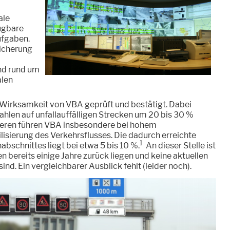
ale
fügbare
ufgaben.
icherung
nd rund um
alen
Wirksamkeit von VBA geprüft und bestätigt. Dabei
zahlen auf unfallauffälligen Strecken um 20 bis 30 %
eren führen VBA insbesondere bei hohem
isierung des Verkehrsflusses. Die dadurch erreichte
1
bschnittes liegt bei etwa 5 bis 10 %.
An dieser Stelle ist
n bereits einige Jahre zurück liegen und keine aktuellen
d. Ein vergleichbarer Ausblick fehlt (leider noch).