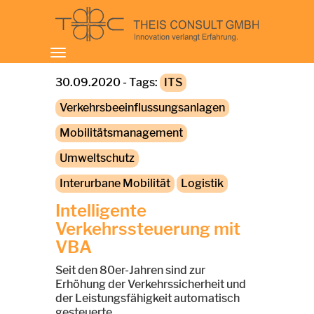
Toggle
navigation
30.09.2020 - Tags:
ITS
Verkehrsbeeinflussungsanlagen
Mobilitätsmanagement
Umweltschutz
Interurbane Mobilität
Logistik
Intelligente
Verkehrssteuerung mit
VBA
Seit den 80er-Jahren sind zur
Erhöhung der Verkehrssicherheit und
der Leistungsfähigkeit automatisch
gesteuerte