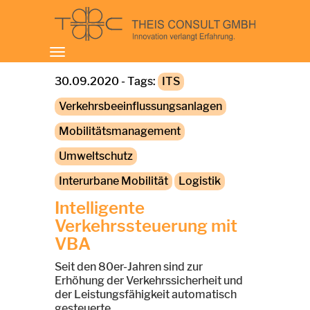
Toggle
navigation
30.09.2020 - Tags:
ITS
Verkehrsbeeinflussungsanlagen
Mobilitätsmanagement
Umweltschutz
Interurbane Mobilität
Logistik
Intelligente
Verkehrssteuerung mit
VBA
Seit den 80er-Jahren sind zur
Erhöhung der Verkehrssicherheit und
der Leistungsfähigkeit automatisch
gesteuerte