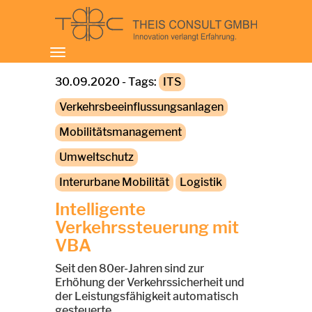
Toggle
navigation
30.09.2020 - Tags:
ITS
Verkehrsbeeinflussungsanlagen
Mobilitätsmanagement
Umweltschutz
Interurbane Mobilität
Logistik
Intelligente
Verkehrssteuerung mit
VBA
Seit den 80er-Jahren sind zur
Erhöhung der Verkehrssicherheit und
der Leistungsfähigkeit automatisch
gesteuerte