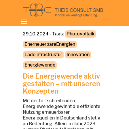
Toggle
navigation
29.10.2024 - Tags:
Photovoltaik
EnerneuerbareEnergien
Ladeinfrastruktur
Innovation
Energiewende
Die Energiewende aktiv
gestalten – mit unseren
Konzepten
Mit der fortschreitenden
Energiewende gewinnt die effiziente
Nutzung erneuerbarer
Energiequellen in Deutschland stetig
an Bedeutung. Allein im Jahr 2023