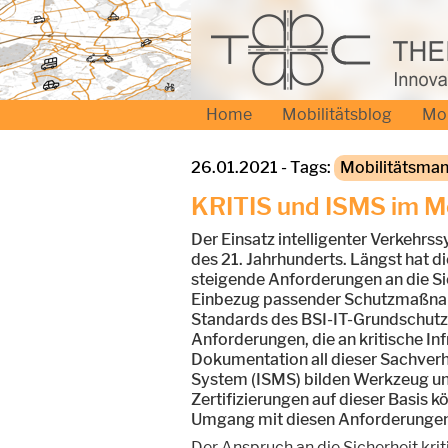
Home
Mobilitätsblog
Mo
26.01.2021 - Tags:
Mobilitätsma
KRITIS und ISMS im M
Der Einsatz intelligenter Verkehrss
des 21. Jahrhunderts. Längst hat di
steigende Anforderungen an die Si
Einbezug passender Schutzmaßnahmen
Standards des BSI-IT-Grundschutz
Anforderungen, die an kritische In
Dokumentation all dieser Sachver
System (ISMS) bilden Werkzeug und 
Zertifizierungen auf dieser Basis 
Umgang mit diesen Anforderungen 
Der Anspruch an die Sicherheit krit