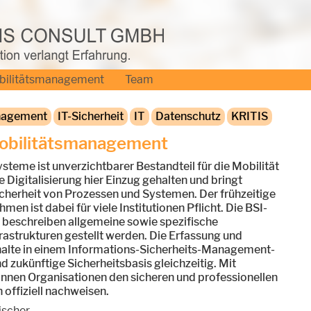
bilitätsmanagement
Team
nagement
IT-Sicherheit
IT
Datenschutz
KRITIS
obilitätsmanagement
ysteme ist unverzichtbarer Bestandteil für die Mobilität
e Digitalisierung hier Einzug gehalten und bringt
cherheit von Prozessen und Systemen. Der frühzeitige
 ist dabei für viele Institutionen Pflicht. Die BSI-
 beschreiben allgemeine sowie spezifische
frastrukturen gestellt werden. Die Erfassung und
halte in einem Informations-Sicherheits-Management-
zukünftige Sicherheitsbasis gleichzeitig. Mit
können Organisationen den sicheren und professionellen
offiziell nachweisen.
ischer