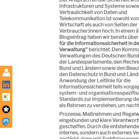
Infrastrukturen und Systeme sowie
Vertraulichkeit von Daten und
Telekommunikation ist sowohl von
Wirtschaft als auch von Seiten der
Verbraucher:innen hoch. In einem ä
Blogeintrag haben wir bereits über
für die Informationssicherheit in d
Verwaltung"
berichtet. Den Kommu
Verwaltungen des Deutschen Bund
der Landesparlamente, den Rechn
Bund und Ländern sowie den Beauf
den Datenschutz in Bund und Lände
Anwendung der Leitlinie für die
Informationssicherheit teils vorge
system- und organisationsspezifis
Standards zur Implementierung de
als Rahmen zu verstehen, um nachh
Prozesse, Maßnahmen und Regelwer
eingebunden und klare Verantwortli
geschaffen. Durch die entstehende 
internes, sondern auch externes Ve
gestärkt, denn mit Zertifizierunge