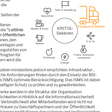
 die
 Seiten der
lteren
 die
"Leitlinie
er öffentlichen
nen, den
estages und
ungshöfen von
tragten für
rn wird die
geben mindestens jedoch empfohlen. Infrastruktur-,
che Anforderungen finden durch den Einsatz der BSI-
s ISMS optimale Berücksichtigung. Das ISMS ist dabei
altigen Schutz zu prüfen und zu gewährleisten.
ke werden in die Struktur der Organisation
chkeiten in Hinblick auf die Informationssicherheit
Verbindlichkeit aller Mitarbeitenden wird nicht nur
rtrauen zu Geschäftspartnern und der Öffentlichkeit
n können Institutionen den sicheren und professionellen