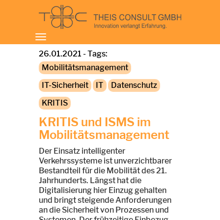
Toggle
navigation
26.01.2021 - Tags:
Mobilitätsmanagement
IT-Sicherheit
IT
Datenschutz
KRITIS
KRITIS und ISMS im
Mobilitätsmanagement
Der Einsatz intelligenter
Verkehrssysteme ist unverzichtbarer
Bestandteil für die Mobilität des 21.
Jahrhunderts. Längst hat die
Digitalisierung hier Einzug gehalten
und bringt steigende Anforderungen
an die Sicherheit von Prozessen und
Systemen. Der frühzeitige Einbezug