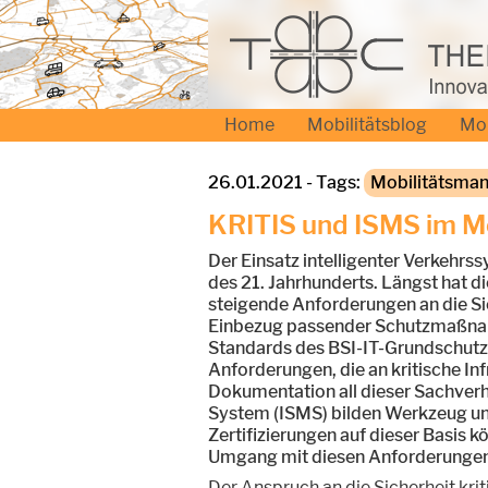
Home
Mobilitätsblog
Mo
26.01.2021 - Tags:
Mobilitätsma
KRITIS und ISMS im M
Der Einsatz intelligenter Verkehrss
des 21. Jahrhunderts. Längst hat di
steigende Anforderungen an die Si
Einbezug passender Schutzmaßnahmen
Standards des BSI-IT-Grundschutz
Anforderungen, die an kritische In
Dokumentation all dieser Sachver
System (ISMS) bilden Werkzeug und 
Zertifizierungen auf dieser Basis 
Umgang mit diesen Anforderungen 
Der Anspruch an die Sicherheit krit