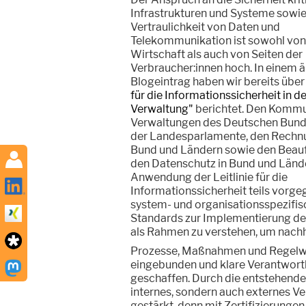
Infrastrukturen und Systeme sowie
Vertraulichkeit von Daten und
Telekommunikation ist sowohl von
Wirtschaft als auch von Seiten der
Verbraucher:innen hoch. In einem ä
Blogeintrag haben wir bereits über
für die Informationssicherheit in d
Verwaltung"
berichtet. Den Kommu
Verwaltungen des Deutschen Bund
der Landesparlamente, den Rechn
Bund und Ländern sowie den Beauf
den Datenschutz in Bund und Lände
Anwendung der Leitlinie für die
Informationssicherheit teils vorge
system- und organisationsspezifis
Standards zur Implementierung de
als Rahmen zu verstehen, um nachh
Prozesse, Maßnahmen und Regelwer
eingebunden und klare Verantwortli
geschaffen. Durch die entstehende 
internes, sondern auch externes Ve
gestärkt, denn mit Zertifizierunge