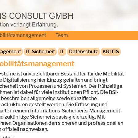
bilitätsmanagement
Team
nagement
IT-Sicherheit
IT
Datenschutz
KRITIS
obilitätsmanagement
ysteme ist unverzichtbarer Bestandteil für die Mobilität
e Digitalisierung hier Einzug gehalten und bringt
cherheit von Prozessen und Systemen. Der frühzeitige
 ist dabei für viele Institutionen Pflicht. Die BSI-
 beschreiben allgemeine sowie spezifische
frastrukturen gestellt werden. Die Erfassung und
halte in einem Informations-Sicherheits-Management-
zukünftige Sicherheitsbasis gleichzeitig. Mit
können Organisationen den sicheren und professionellen
offiziell nachweisen.
ischer