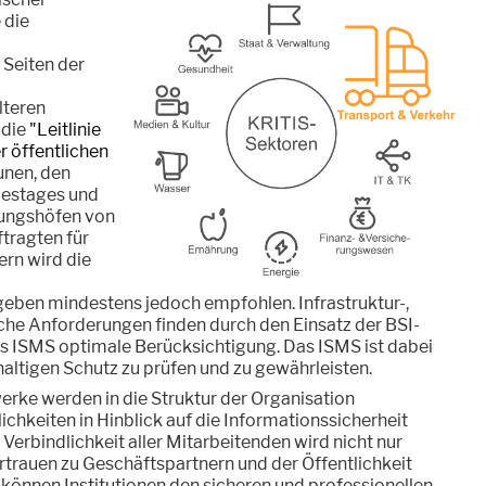
 die
 Seiten der
lteren
 die
"Leitlinie
er öffentlichen
nen, den
estages und
ungshöfen von
tragten für
rn wird die
geben mindestens jedoch empfohlen. Infrastruktur-,
che Anforderungen finden durch den Einsatz der BSI-
s ISMS optimale Berücksichtigung. Das ISMS ist dabei
altigen Schutz zu prüfen und zu gewährleisten.
ke werden in die Struktur der Organisation
chkeiten in Hinblick auf die Informationssicherheit
Verbindlichkeit aller Mitarbeitenden wird nicht nur
rtrauen zu Geschäftspartnern und der Öffentlichkeit
n können Institutionen den sicheren und professionellen