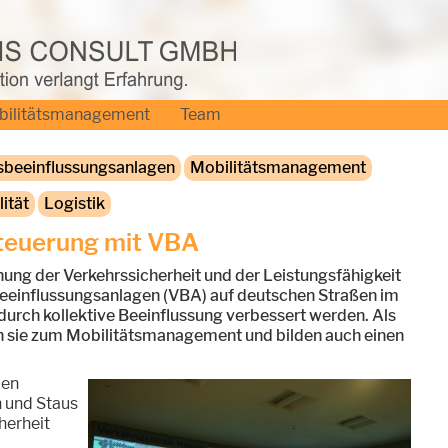
bilitätsmanagement
Team
sbeeinflussungsanlagen
Mobilitätsmanagement
ität
Logistik
steuerung mit VBA
hung der Verkehrssicherheit und der Leistungsfähigkeit
eeinflussungsanlagen (VBA) auf deutschen Straßen im
 durch kollektive Beeinflussung verbessert werden. Als
n sie zum Mobilitätsmanagement und bilden auch einen
len
 und Staus
herheit