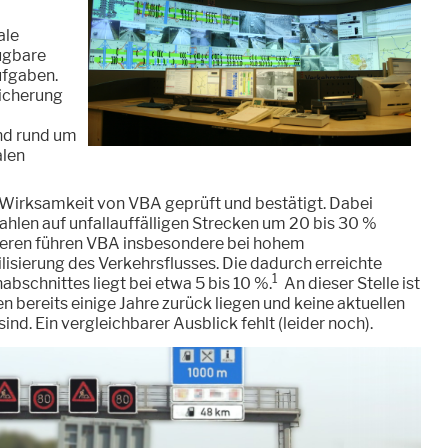
ale
fügbare
ufgaben.
icherung
nd rund um
alen
Wirksamkeit von VBA geprüft und bestätigt. Dabei
zahlen auf unfallauffälligen Strecken um 20 bis 30 %
eren führen VBA insbesondere bei hohem
isierung des Verkehrsflusses. Die dadurch erreichte
1
bschnittes liegt bei etwa 5 bis 10 %.
An dieser Stelle ist
n bereits einige Jahre zurück liegen und keine aktuellen
d. Ein vergleichbarer Ausblick fehlt (leider noch).