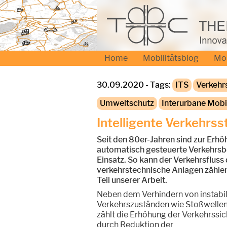
Home
Mobilitätsblog
Mo
30.09.2020 - Tags:
ITS
Verkehr
Umweltschutz
Interurbane Mobil
Intelligente Verkehrs
Seit den 80er-Jahren sind zur Erhö
automatisch gesteuerte Verkehrsb
Einsatz. So kann der Verkehrsfluss
verkehrstechnische Anlagen zähle
Teil unserer Arbeit.
Neben dem Verhindern von instabi
Verkehrszuständen wie Stoßwellen
zählt die Erhöhung der Verkehrssic
durch Reduktion der